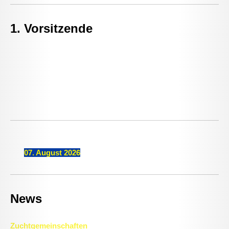
1. Vorsitzende
Ute Hudler
Veitstr. 5
86641Rain
Tel. 0 84 32 / 17 37
ute.hudler@googlemail.com
Letzte Aktualisierung
am
07. August
2026
News
Zuchtgemeinschaften