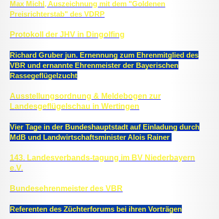
Max Michl, Auszeichnung mit dem "Goldenen
Preisrichterstab" des VDRP
Protokoll der JHV in Dingolfing
Richard Gruber jun. Ernennung zum Ehrenmitglied des
VBR und ernannte Ehrenmeister der Bayerischen
Rassegeflügelzucht
Ausstellungsordnung & Meldebogen zur
Landesgeflügelschau in Wertingen
Vier Tage in der Bundeshauptstadt auf Einladung durch
MdB und Landwirtschaftsminister Alois Rainer
143. Landesverbands-tagung im BV Niederbayern
e.V.
Bundesehrenmeister des VBR
Referenten des Züchterforums bei ihren Vorträgen