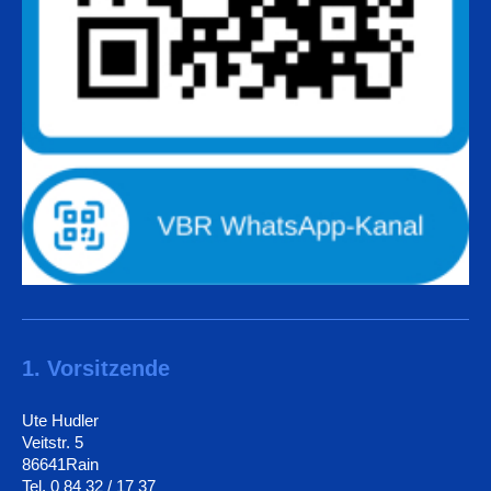
1. Vorsitzende
Ute Hudler
Veitstr. 5
86641Rain
Tel. 0 84 32 / 17 37