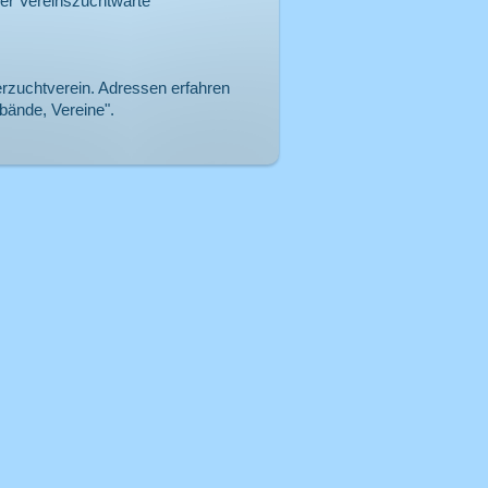
der Vereinszuchtwarte
ierzuchtverein. Adressen erfahren
bände, Vereine".