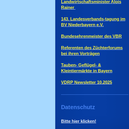
Landwirtschaftsminister Alois
Rainer
143. Landesverbands-tagung im
BV Niederbayern e.V.
Bundesehrenmeister des VBR
Referenten des Züchterforums
bei ihren Vorträgen
Tauben- Geflügel- &
Kleintiermärkte in Bayern
VDRP Newsletter 10.2025
Datenschutz
Bitte hier klicken!