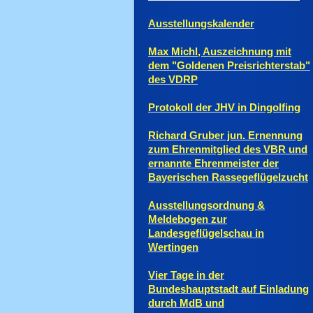
Ausstellungskalender
Max Michl, Auszeichnung mit
dem "Goldenen Preisrichterstab"
des VDRP
Protokoll der JHV in Dingolfing
Richard Gruber jun. Ernennung
zum Ehrenmitglied des VBR und
ernannte Ehrenmeister der
Bayerischen Rassegeflügelzucht
Ausstellungsordnung &
Meldebogen zur
Landesgeflügelschau in
Wertingen
Vier Tage in der
Bundeshauptstadt auf Einladung
durch MdB und