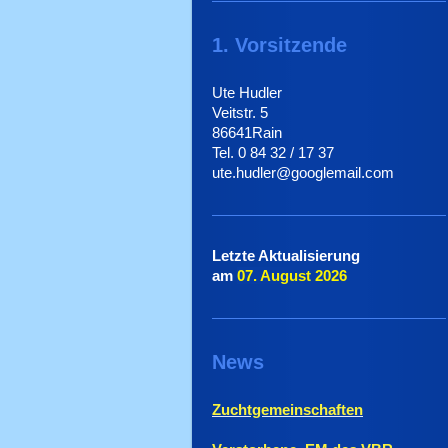
1. Vorsitzende
Ute Hudler
Veitstr. 5
86641Rain
Tel. 0 84 32 / 17 37
ute.hudler@googlemail.com
Letzte Aktualisierung
am
07. August
2026
News
Zuchtgemeinschaften