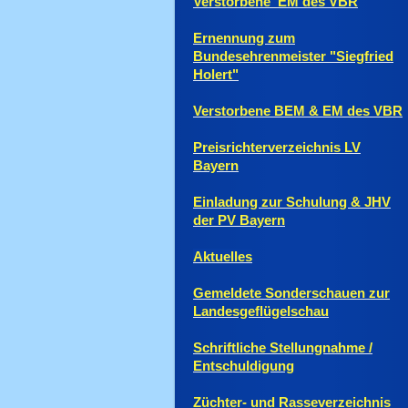
Verstorbene EM des VBR
Ernennung zum
Bundesehrenmeister "Siegfried
Holert"
Verstorbene BEM & EM des VBR
Preisrichterverzeichnis LV
Bayern
Einladung zur Schulung & JHV
der PV Bayern
Aktuelles
Gemeldete Sonderschauen zur
Landesgeflügelschau
Schriftliche Stellungnahme /
Entschuldigung
Züchter- und Rasseverzeichnis