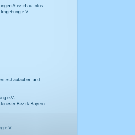
lungen Ausschau Infos
 Umgebung e.V.
en Schautauben und
ng e.V.
deneser Bezirk Bayern
g e.V.