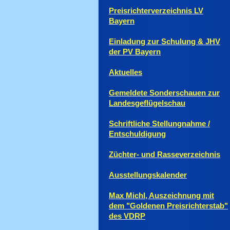
Preisrichterverzeichnis LV
Bayern
Einladung zur Schulung & JHV
der PV Bayern
Aktuelles
Gemeldete Sonderschauen zur
Landesgeflügelschau
Schriftliche Stellungnahme /
Entschuldigung
Züchter- und Rasseverzeichnis
Ausstellungskalender
Max Michl, Auszeichnung mit
dem "Goldenen Preisrichterstab"
des VDRP