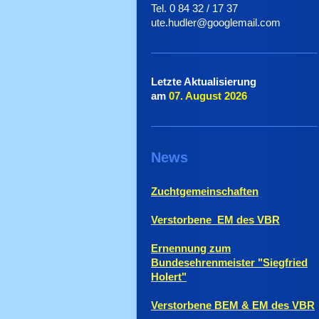
Tel. 0 84 32 / 17 37
ute.hudler@googlemail.com
Letzte Aktualisierung
am
07. August
2026
News
Zuchtgemeinschaften
Verstorbene EM des VBR
Ernennung zum
Bundesehrenmeister "Siegfried
Holert"
Verstorbene BEM & EM des VBR