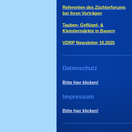
Referenten des Züchterforums
bei ihren Vorträgen
Tauben- Geflügel- &
Kleintiermärkte in Bayern
VDRP Newsletter 10.2025
Datenschutz
Bitte hier klicken!
Impressum
Bitte hier klicken!