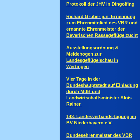
Protokoll der JHV in Dingolfing
Richard Gruber jun. Ernennung
zum Ehrenmitglied des VBR und
ernannte Ehrenmeister der
Bayerischen Rassegeflügelzucht
Ausstellungsordnung &
Meldebogen zur
Landesgeflügelschau in
Wertingen
Vier Tage in der
Bundeshauptstadt auf Einladung
durch MdB und
Landwirtschaftsminister Alois
Rainer
143. Landesverbands-tagung im
BV Niederbayern e.V.
Bundesehrenmeister des VBR