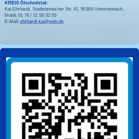
KREIS Ölschnitztal:
Kai Ehrhardt, Stadtsteinacher Str. 41, 95369 Untersteinach,
Mobil: 01 76 / 31 56 32 55
E-Mail:
ehrhardt-kai@web.de