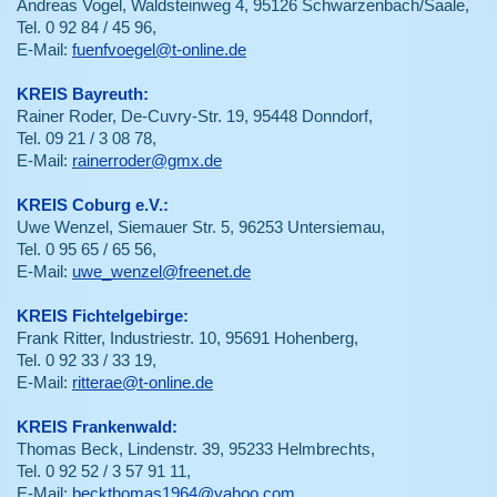
Andreas Vogel, Waldsteinweg 4, 95126 Schwarzenbach/Saale,
Tel. 0 92 84 / 45 96,
E-Mail:
fuenfvoegel@t-online.de
KREIS Bayreuth:
Rainer Roder, De-Cuvry-Str. 19, 95448 Donndorf,
Tel. 09 21 / 3 08 78,
E-Mail:
r
ainerroder@gmx.de
KREIS Coburg e.V.:
Uwe Wenzel, Siemauer Str. 5, 96253 Untersiemau,
Tel. 0 95 65 / 65 56,
E-Mail:
uwe_wenzel@freenet.de
KREIS Fichtelgebirge:
Frank Ritter, Industriestr. 10, 95691 Hohenberg,
Tel. 0 92 33 / 33 19,
E-Mail:
r
itterae@t-online.de
KREIS Frankenwald:
Thomas Beck, Lindenstr. 39, 95233 Helmbrechts,
Tel. 0 92 52 / 3 57 91 11,
E-Mail:
b
eckthomas1964@yahoo.c
om