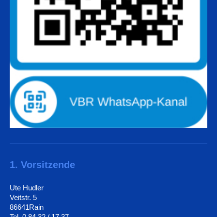
1. Vorsitzende
Ute Hudler
Veitstr. 5
86641Rain
Tel. 0 84 32 / 17 37