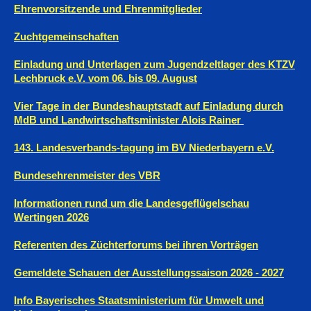
Ehrenvorsitzende und Ehrenmitglieder
Zuchtgemeinschaften
Einladung und Unterlagen zum Jugendzeltlager des KTZV
Lechbruck e.V. vom 06. bis 09. August
Vier Tage in der Bundeshauptstadt auf Einladung durch
MdB und Landwirtschaftsminister Alois Rainer
143. Landesverbands-tagung im BV Niederbayern e.V.
Bundesehrenmeister des VBR
Informationen rund um die Landesgeflügelschau
Wertingen 2026
Referenten des Züchterforums bei ihren Vorträgen
Gemeldete Schauen der Ausstellungssaison 2026 - 2027
Info Bayerisches Staatsministerium für Umwelt und