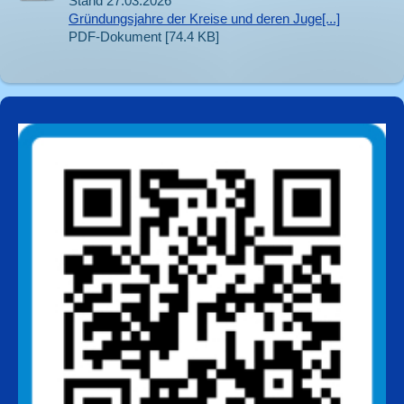
Stand 27.03.2026
Gründungsjahre der Kreise und deren Juge[...]
PDF-Dokument [74.4 KB]