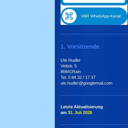
1. Vorsitzende
Ute Hudler
Veitstr. 5
86641Rain
Tel. 0 84 32 / 17 37
ute.hudler@googlemail.com
Letzte Aktualisierung
am
31. Juli
2026