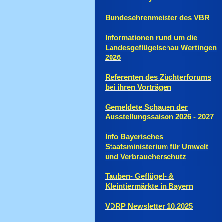
Bundesehrenmeister des VBR
Informationen rund um die
Landesgeflügelschau Wertingen
2026
Referenten des Züchterforums
bei ihren Vorträgen
Gemeldete Schauen der
Ausstellungssaison 2026 - 2027
Info Bayerisches
Staatsministerium für Umwelt
und Verbraucherschutz
Tauben- Geflügel- &
Kleintiermärkte in Bayern
VDRP Newsletter 10.2025