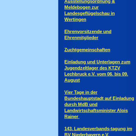
Ausstellungsordnung &
Meldebogen zur
Landesgeflügelschau in
Wertingen
Ehrenvorsitzende und
Ehrenmitglieder
Zuchtgemeinschaften
Einladung und Unterlagen zum
Jugendzeltlager des KTZV
Lechbruck e.V. vom 06. bis 09.
August
Vier Tage in der
Bundeshauptstadt auf Einladung
durch MdB und
Landwirtschaftsminister Alois
Rainer
143. Landesverbands-tagung im
BV Niederbayern e.V.