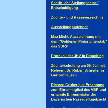
Schriftliche Stellungnahme /
Entschuldigung
Züchter- und Rasseverzeichnis
Ausstellungskalender
Max Michl, Auszeichnung mit
dem "Goldenen Preisrichterstab"
des VDRP
Protokoll der JHV in Dingolfing
Züchterschulung am 05. Juli mit
Referent Dr. Ruben Schreiter in
Gunzenhausen
Richard Gruber jun. Ernennung
zum Ehrenmitglied des VBR und
ernannte Ehrenmeister der
Bayerischen Rassegeflügelzucht