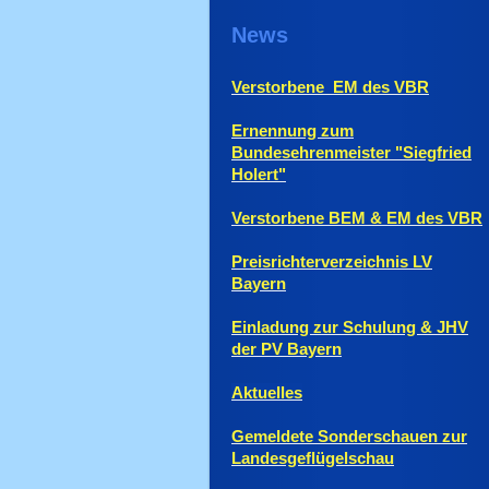
News
Verstorbene EM des VBR
Ernennung zum
Bundesehrenmeister "Siegfried
Holert"
Verstorbene BEM & EM des VBR
Preisrichterverzeichnis LV
Bayern
Einladung zur Schulung & JHV
der PV Bayern
Aktuelles
Gemeldete Sonderschauen zur
Landesgeflügelschau