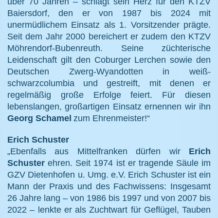
über 70 Jahren – schlägt sein Herz für den KTZV
Baiersdorf, den er von 1987 bis 2024 mit
unermüdlichem Einsatz als 1. Vorsitzender prägte.
Seit dem Jahr 2000 bereichert er zudem den KTZV
Möhrendorf-Bubenreuth. Seine züchterische
Leidenschaft gilt den Coburger Lerchen sowie den
Deutschen Zwerg-Wyandotten in weiß-
schwarzcolumbia und gestreift, mit denen er
regelmäßig große Erfolge feiert. Für diesen
lebenslangen, großartigen Einsatz ernennen wir ihn
Georg Schamel
zum Ehrenmeister!“
Erich Schuster
„Ebenfalls aus Mittelfranken dürfen wir
Erich
Schuster
ehren. Seit 1974 ist er tragende Säule im
GZV Dietenhofen u. Umg. e.V. Erich Schuster ist ein
Mann der Praxis und des Fachwissens: Insgesamt
26 Jahre lang – von 1986 bis 1997 und von 2007 bis
2022 – lenkte er als Zuchtwart für Geflügel, Tauben