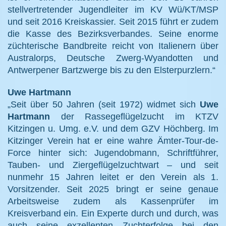
stellvertretender Jugendleiter im KV Wü/KT/MSP
und seit 2016 Kreiskassier. Seit 2015 führt er zudem
die Kasse des Bezirksverbandes. Seine enorme
züchterische Bandbreite reicht von Italienern über
Australorps, Deutsche Zwerg-Wyandotten und
Antwerpener Bartzwerge bis zu den Elsterpurzlern.“
Uwe Hartmann
„Seit über 50 Jahren (seit 1972) widmet sich
Uwe
Hartmann
der Rassegeflügelzucht im KTZV
Kitzingen u. Umg. e.V. und dem GZV Höchberg. Im
Kitzinger Verein hat er eine wahre Ämter-Tour-de-
Force hinter sich: Jugendobmann, Schriftführer,
Tauben- und Ziergeflügelzuchtwart – und seit
nunmehr 15 Jahren leitet er den Verein als 1.
Vorsitzender. Seit 2025 bringt er seine genaue
Arbeitsweise zudem als Kassenprüfer im
Kreisverband ein. Ein Experte durch und durch, was
auch seine exzellenten Zuchterfolge bei den