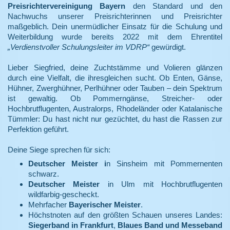
Preisrichtervereinigung Bayern
den Standard und den
Nachwuchs unserer Preisrichterinnen und Preisrichter
maßgeblich. Dein unermüdlicher Einsatz für die Schulung und
Weiterbildung wurde bereits 2022 mit dem Ehrentitel
„Verdienstvoller Schulungsleiter im VDRP“
gewürdigt.
Lieber Siegfried, deine Zuchtstämme und Volieren glänzen
durch eine Vielfalt, die ihresgleichen sucht. Ob Enten, Gänse,
Hühner, Zwerghühner, Perlhühner oder Tauben – dein Spektrum
ist gewaltig. Ob Pommerngänse, Streicher- oder
Hochbrutflugenten, Australorps, Rhodeländer oder Katalanische
Tümmler: Du hast nicht nur gezüchtet, du hast die Rassen zur
Perfektion geführt.
Deine Siege sprechen für sich:
Deutscher Meister i
n Sinsheim mit Pommernenten
schwarz.
Deutscher Meister
in Ulm mit Hochbrutflugenten
wildfarbig-gescheckt.
Mehrfacher
Bayerischer Meister
.
Höchstnoten auf den größten Schauen unseres Landes:
Siegerband in Frankfurt
,
Blaues Band und Messeband