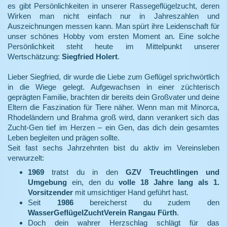
es gibt Persönlichkeiten in unserer Rassegeflügelzucht, deren
Wirken man nicht einfach nur in Jahreszahlen und
Auszeichnungen messen kann. Man spürt ihre Leidenschaft für
unser schönes Hobby vom ersten Moment an. Eine solche
Persönlichkeit steht heute im Mittelpunkt unserer
Wertschätzung:
Siegfried Holert
.
Lieber Siegfried, dir wurde die Liebe zum Geflügel sprichwörtlich
in die Wiege gelegt. Aufgewachsen in einer züchterisch
geprägten Familie, brachten dir bereits dein Großvater und deine
Eltern die Faszination für Tiere näher. Wenn man mit Minorca,
Rhodeländern und Brahma groß wird, dann verankert sich das
Zucht-Gen tief im Herzen – ein Gen, das dich dein gesamtes
Leben begleiten und prägen sollte.
Seit fast sechs Jahrzehnten bist du aktiv im Vereinsleben
verwurzelt:
1969
tratst du in den
GZV Treuchtlingen und
Umgebung
ein, den du
volle 18 Jahre lang als 1.
Vorsitzender
mit umsichtiger Hand geführt hast.
Seit
1986
bereicherst du zudem den
WasserGeflügelZuchtVerein Rangau Fürth
.
Doch dein wahrer Herzschlag schlägt für das