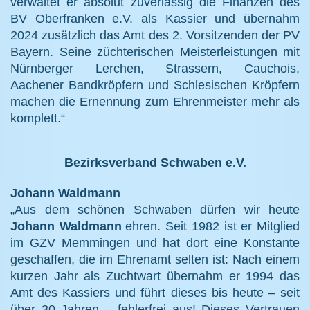
verwaltet er absolut zuverlässig die Finanzen des
BV Oberfranken e.V. als Kassier und übernahm
2024 zusätzlich das Amt des 2. Vorsitzenden der PV
Bayern. Seine züchterischen Meisterleistungen mit
Nürnberger Lerchen, Strassern, Cauchois,
Aachener Bandkröpfern und Schlesischen Kröpfern
machen die Ernennung zum Ehrenmeister mehr als
komplett.“
Bezirksverband Schwaben e.V.
Johann Waldmann
„Aus dem schönen Schwaben dürfen wir heute
Johann Waldmann
ehren. Seit 1982 ist er Mitglied
im GZV Memmingen und hat dort eine Konstante
geschaffen, die im Ehrenamt selten ist: Nach einem
kurzen Jahr als Zuchtwart übernahm er 1994 das
Amt des Kassiers und führt dieses bis heute – seit
über 30 Jahren – fehlerfrei aus! Dieses Vertrauen